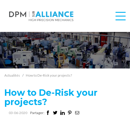
Actualités
How to De-Risk your projects?
How to De-Risk your
projects?
03-06-2020
Partager: