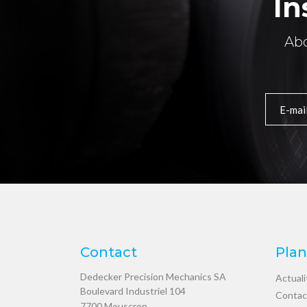
In
Abo
Contact
Plan
Dedecker Precision Mechanics SA
Actuali
Boulevard Industriel 104
Contac
7700
Mouscron