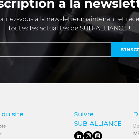
scription à la newslet
nnez-vous à la newsletter maintenant et rec
toutes les actualités de SUB-ALLIANCE !
 du site
Suivre
D
SUB‑ALLIANCE
De
tés
ME
t