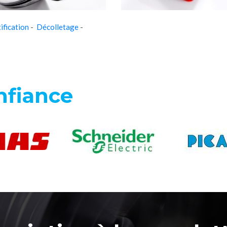
ification
-
Décolletage
-
nfiance