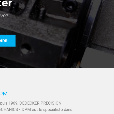
ter
evez
PM
puis 1969, DEDECKER PRECISION
CHANICS - DPM est le spécialiste dans :